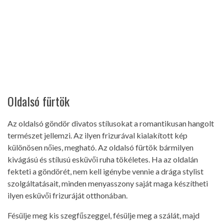
Oldalsó fürtök
Az oldalsó göndör divatos stílusokat a romantikusan hangolt
természet jellemzi. Az ilyen frizurával kialakított kép
különösen nőies, megható. Az oldalsó fürtök bármilyen
kivágású és stílusú esküvői ruha tökéletes. Ha az oldalán
fekteti a göndörét, nem kell igénybe vennie a drága stylist
szolgáltatásait, minden menyasszony saját maga készítheti
ilyen esküvői frizuráját otthonában.
Fésülje meg kis szegfűszeggel, fésülje meg a szálát, majd