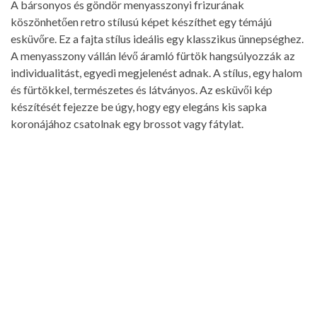
A bársonyos és göndör menyasszonyi frizurának
köszönhetően retro stílusú képet készíthet egy témájú
esküvőre. Ez a fajta stílus ideális egy klasszikus ünnepséghez.
A menyasszony vállán lévő áramló fürtök hangsúlyozzák az
individualitást, egyedi megjelenést adnak. A stílus, egy halom
és fürtökkel, természetes és látványos. Az esküvői kép
készítését fejezze be úgy, hogy egy elegáns kis sapka
koronájához csatolnak egy brossot vagy fátylat.