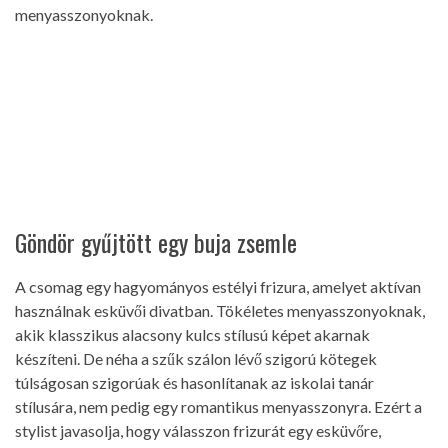
menyasszonyoknak.
Göndör gyűjtött egy buja zsemle
A csomag egy hagyományos estélyi frizura, amelyet aktívan
használnak esküvői divatban. Tökéletes menyasszonyoknak,
akik klasszikus alacsony kulcs stílusú képet akarnak
készíteni. De néha a szűk szálon lévő szigorú kötegek
túlságosan szigorúak és hasonlítanak az iskolai tanár
stílusára, nem pedig egy romantikus menyasszonyra. Ezért a
stylist javasolja, hogy válasszon frizurát egy esküvőre,