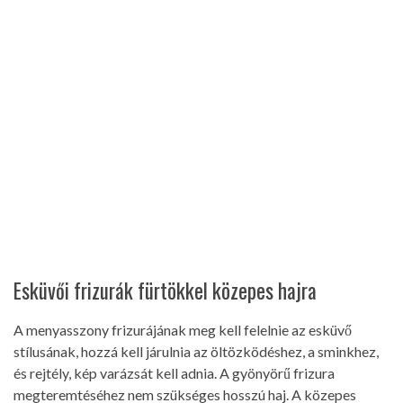
Esküvői frizurák fürtökkel közepes hajra
A menyasszony frizurájának meg kell felelnie az esküvő
stílusának, hozzá kell járulnia az öltözködéshez, a sminkhez,
és rejtély, kép varázsát kell adnia. A gyönyörű frizura
megteremtéséhez nem szükséges hosszú haj. A közepes