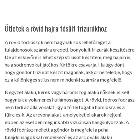
Ötletek a rövid hajra fésült frizurákhoz
A rövid fodrászok nem hagynak sok lehetőséget a
tulajdonosok számára eredeti, bonyolult frizurák készítésére.
De az esküvőre is lehet szép stílusot készíteni, még hajain is,
ha a sodronyokat játékos fürtökre csavarja. Ha úgy dönt,
hogy göndör frizurát készít magának, akkor ne feledje, hogy
ez a különleges stílus nem mindenki számára megfelelő.
Négyzet alakú, kerek vagy háromszög alakú nőknek el kell
hagyniuk a volumenes hullámosságot. A rövid, fodros fodrász
nem fedi az álla vonalát, így a fő térfogat a homlokra és a
fülre esik. Az arcvonalakat, amelyeket el akarok rejteni,
ebben az esetben még inkább vizuálisan hangsúlyozzák. A
rövid fodrász mellett a göndör is megfelel a puha
tulajdonságokkal rendelkező és az arc ovális alakú