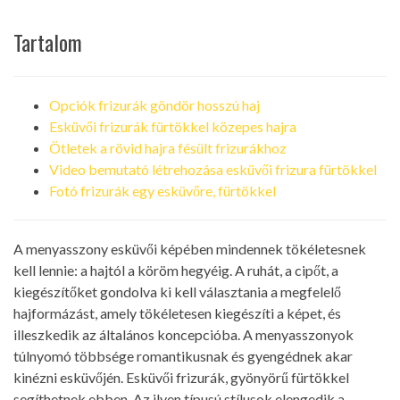
Tartalom
Opciók frizurák göndör hosszú haj
Esküvői frizurák fürtökkel közepes hajra
Ötletek a rövid hajra fésült frizurákhoz
Video bemutató létrehozása esküvői frizura fürtökkel
Fotó frizurák egy esküvőre, fürtökkel
A menyasszony esküvői képében mindennek tökéletesnek
kell lennie: a hajtól a köröm hegyéig. A ruhát, a cipőt, a
kiegészítőket gondolva ki kell választania a megfelelő
hajformázást, amely tökéletesen kiegészíti a képet, és
illeszkedik az általános koncepcióba. A menyasszonyok
túlnyomó többsége romantikusnak és gyengédnek akar
kinézni esküvőjén. Esküvői frizurák, gyönyörű fürtökkel
segíthetnek ebben. Az ilyen típusú stílusok elengedik a