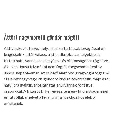
Áttört nagyméretű göndör mögött
Aktív esküvőt tervez helyszíni szertartással, lovaglással és
lengéssel? Ezután válassza ki a stílusokat, amelyekben a
fürtök hátul vannak összegyűjtve és biztonságosan rögzítve.
Az ilyen típusú frizurákat nem fogják megsemmisíteni az
ünnepi nap folyamán, az esküvő alatt pedig ragyogni fogsz. A
szálakat nagy vagy kis göndörökkel feltekercselik, majd a fej
hátuljára gyűjtik, ahol láthatatlanul vannak rögzítve
csapokkal. A frizurát ki kell egészíteni egy finom diademmel
és fátyollal, amelyet a fej aljáról, a nyakhoz közelebb
erősítenek.