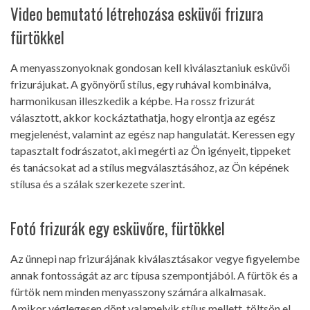
Video bemutató létrehozása esküvői frizura
fürtökkel
A menyasszonyoknak gondosan kell kiválasztaniuk esküvői
frizurájukat. A gyönyörű stílus, egy ruhával kombinálva,
harmonikusan illeszkedik a képbe. Ha rossz frizurát
választott, akkor kockáztathatja, hogy elrontja az egész
megjelenést, valamint az egész nap hangulatát. Keressen egy
tapasztalt fodrászatot, aki megérti az Ön igényeit, tippeket
és tanácsokat ad a stílus megválasztásához, az Ön képének
stílusa és a szálak szerkezete szerint.
Fotó frizurák egy esküvőre, fürtökkel
Az ünnepi nap frizurájának kiválasztásakor vegye figyelembe
annak fontosságát az arc típusa szempontjából. A fürtök és a
fürtök nem minden menyasszony számára alkalmasak.
Amikor véglegesen dönt valamelyik stílus mellett, töltsön el