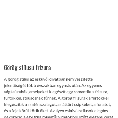
Görög stílusú frizura
A görög stílus az esküvői divatban nem veszítette
jelentőségét több évszakban egymás után. Az egyenes
vágású ruhák, amelyeket kiegészít egy romantikus frizura,
fürtökkel, stílusosnak tűnnek. A görög frizurák a fürtökkel
kiegészítik a szatén szalagot, az áttört csipkéket, a fonatot,
és a feje körül kötik őket. Az ilyen esküvői stílusok elegáns
dekorációja egy friss miniatűr virágokból szőtt elegáns keret,