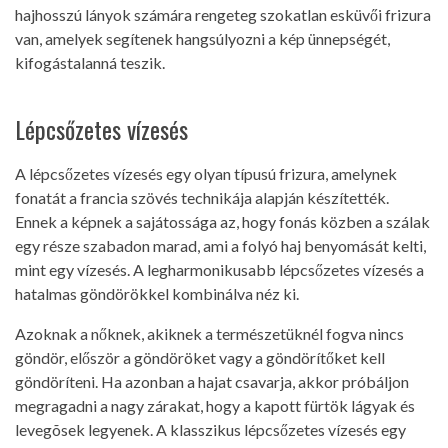
hajhosszú lányok számára rengeteg szokatlan esküvői frizura
van, amelyek segítenek hangsúlyozni a kép ünnepségét,
kifogástalanná teszik.
Lépcsőzetes vízesés
A lépcsőzetes vízesés egy olyan típusú frizura, amelynek
fonatát a francia szövés technikája alapján készítették.
Ennek a képnek a sajátossága az, hogy fonás közben a szálak
egy része szabadon marad, ami a folyó haj benyomását kelti,
mint egy vízesés. A legharmonikusabb lépcsőzetes vízesés a
hatalmas göndörökkel kombinálva néz ki.
Azoknak a nőknek, akiknek a természetüknél fogva nincs
göndör, először a göndöröket vagy a göndörítőket kell
göndöríteni. Ha azonban a hajat csavarja, akkor próbáljon
megragadni a nagy zárakat, hogy a kapott fürtök lágyak és
levegõsek legyenek. A klasszikus lépcsőzetes vízesés egy