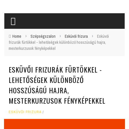
›
›
›
Home
Szépségszalon
Esküvői frizura
Esküvői
frizurák fürtökkel - lehetőségek különböző hosszúságú hajra,
mesterkurzusok fényképekkel
ESKÜVŐI FRIZURÁK FÜRTÖKKEL -
LEHETŐSÉGEK KÜLÖNBÖZŐ
HOSSZÚSÁGÚ HAJRA,
MESTERKURZUSOK FÉNYKÉPEKKEL
ESKÜVŐI FRIZURA