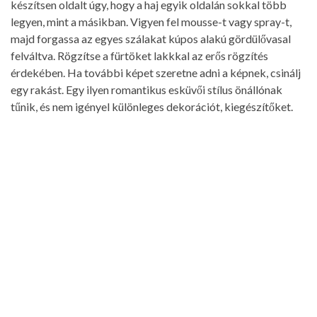
készítsen oldalt úgy, hogy a haj egyik oldalán sokkal több
legyen, mint a másikban. Vigyen fel mousse-t vagy spray-t,
majd forgassa az egyes szálakat kúpos alakú gördülővasal
felváltva. Rögzítse a fürtöket lakkkal az erős rögzítés
érdekében. Ha további képet szeretne adni a képnek, csinálj
egy rakást. Egy ilyen romantikus esküvői stílus önállónak
tűnik, és nem igényel különleges dekorációt, kiegészítőket.