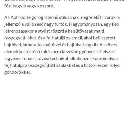
fésűkagyló vagy koszorú..
Az Aphrodite görög istennő stílusának megfelelő frizurákra
jellemző a vállán eső nagy fürtök. Hagyományosan, egy kép
létrehozásakor a stylist rögzíti a hajsütővasat, majd
összegyűjti őket, és a fej hátuljába emeli, ahol beillesztett
hajtűivel, láthatatlan hajtűivel és hajtűivel rögzíti. A szövés
elemekkel történő rakás nem kevésbé gyönyörű. Célszerű
ingyenes fonat-szövési technikát alkalmazni, kombinálva a
fej hátuljára összegyűjtött szálakkal és a hátsó részen folyó
göndörökkel..