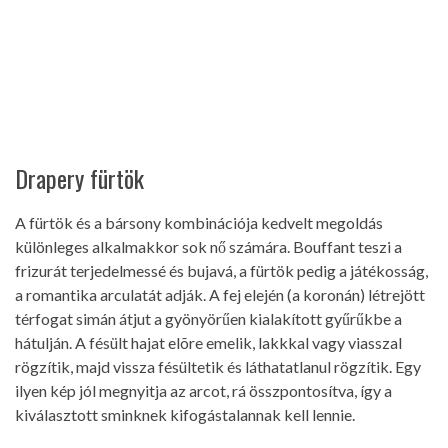
Drapery fürtök
A fürtök és a bársony kombinációja kedvelt megoldás
különleges alkalmakkor sok nő számára. Bouffant teszi a
frizurát terjedelmessé és bujavá, a fürtök pedig a játékosság,
a romantika arculatát adják. A fej elején (a koronán) létrejött
térfogat simán átjut a gyönyörűen kialakított gyűrűkbe a
hátulján. A fésült hajat elõre emelik, lakkkal vagy viasszal
rögzítik, majd vissza fésültetik és láthatatlanul rögzítik. Egy
ilyen kép jól megnyitja az arcot, rá összpontosítva, így a
kiválasztott sminknek kifogástalannak kell lennie.