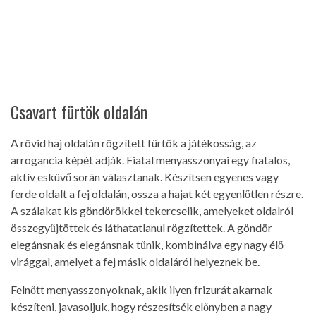
Csavart fürtök oldalán
A rövid haj oldalán rögzített fürtök a játékosság, az
arrogancia képét adják. Fiatal menyasszonyai egy fiatalos,
aktív esküvő során választanak. Készítsen egyenes vagy
ferde oldalt a fej oldalán, ossza a hajat két egyenlőtlen részre.
A szálakat kis göndörökkel tekercselik, amelyeket oldalról
összegyűjtöttek és láthatatlanul rögzítettek. A göndör
elegánsnak és elegánsnak tűnik, kombinálva egy nagy élő
virággal, amelyet a fej másik oldaláról helyeznek be.
Felnőtt menyasszonyoknak, akik ilyen frizurát akarnak
készíteni, javasoljuk, hogy részesítsék előnyben a nagy