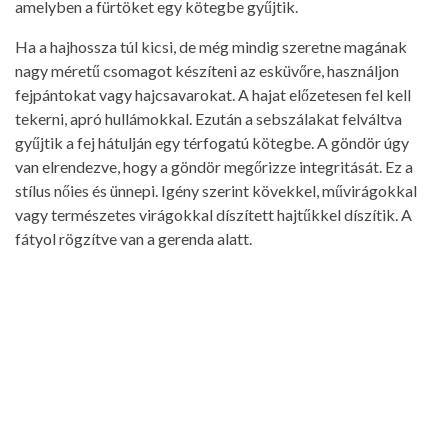
amelyben a fürtöket egy kötegbe gyűjtik.
Ha a hajhossza túl kicsi, de még mindig szeretne magának
nagy méretű csomagot készíteni az esküvőre, használjon
fejpántokat vagy hajcsavarokat. A hajat előzetesen fel kell
tekerni, apró hullámokkal. Ezután a sebszálakat felváltva
gyűjtik a fej hátulján egy térfogatú kötegbe. A göndör úgy
van elrendezve, hogy a göndör megőrizze integritását. Ez a
stílus nőies és ünnepi. Igény szerint kövekkel, művirágokkal
vagy természetes virágokkal díszített hajtűkkel díszítik. A
fátyol rögzítve van a gerenda alatt.