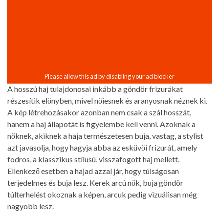
A hosszú haj tulajdonosai inkább a göndör frizurákat
részesítik előnyben, mivel nőiesnek és aranyosnak néznek ki.
A kép létrehozásakor azonban nem csak a szál hosszát,
hanem a haj állapotát is figyelembe kell venni. Azoknak a
nőknek, akiknek a haja természetesen buja, vastag, a stylist
azt javasolja, hogy hagyja abba az esküvői frizurát, amely
fodros, a klasszikus stílusú, visszafogott haj mellett.
Ellenkező esetben a hajad azzal jár, hogy túlságosan
terjedelmes és buja lesz. Kerek arcú nők, buja göndör
túlterhelést okoznak a képen, arcuk pedig vizuálisan még
nagyobb lesz.