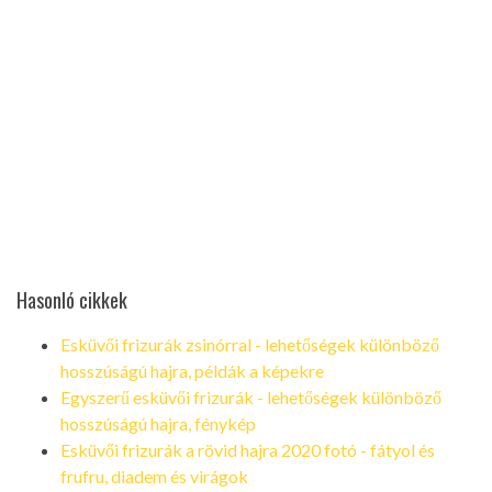
Hasonló cikkek
Esküvői frizurák zsinórral - lehetőségek különböző
hosszúságú hajra, példák a képekre
Egyszerű esküvői frizurák - lehetőségek különböző
hosszúságú hajra, fénykép
Esküvői frizurák a rövid hajra 2020 fotó - fátyol és
frufru, diadem és virágok