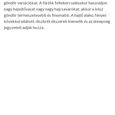
göndör variációkat. A fürtök feltekercselésekor használjon
nagy hajsütővasat vagy nagy hajcsavarókat, akkor a kész
göndör természetesebb és finomabb. A hajtű alakú, fényes
kövekkel ellátott, diszkrét ékszerek kiemelik és az ünnepség
jegyzeteit adják hozzá.