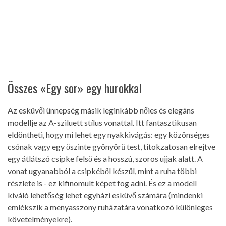
Összes «Egy sor» egy hurokkal
Az esküvői ünnepség másik leginkább nőies és elegáns
modellje az A-sziluett stílus vonattal. Itt fantasztikusan
eldöntheti, hogy mi lehet egy nyakkivágás: egy közönséges
csónak vagy egy őszinte gyönyörű test, titokzatosan elrejtve
egy átlátszó csipke felső és a hosszú, szoros ujjak alatt. A
vonat ugyanabból a csipkéből készül, mint a ruha többi
részlete is - ez kifinomult képet fog adni. És ez a modell
kiváló lehetőség lehet egyházi esküvő számára (mindenki
emlékszik a menyasszony ruházatára vonatkozó különleges
követelményekre).