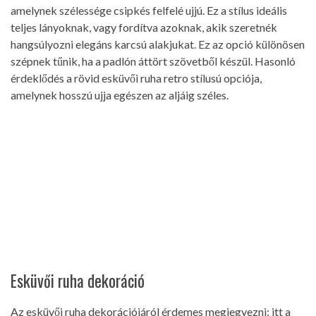
amelynek szélessége csipkés felfelé ujjú. Ez a stílus ideális
teljes lányoknak, vagy fordítva azoknak, akik szeretnék
hangsúlyozni elegáns karcsú alakjukat. Ez az opció különösen
szépnek tűnik, ha a padlón áttört szövetből készül. Hasonló
érdeklődés a rövid esküvői ruha retro stílusú opciója,
amelynek hosszú ujja egészen az aljáig széles.
Esküvői ruha dekoráció
Az esküvői ruha dekorációjáról érdemes megjegyezni: itt a