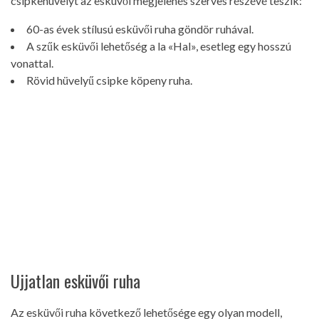
csipkehüvelyt az esküvői megjelenés szerves részévé teszik:
60-as évek stílusú esküvői ruha göndör ruhával.
A szűk esküvői lehetőség a la «Hal», esetleg egy hosszú
vonattal.
Rövid hüvelyű csipke köpeny ruha.
Ujjatlan esküvői ruha
Az esküvői ruha következő lehetősége egy olyan modell,