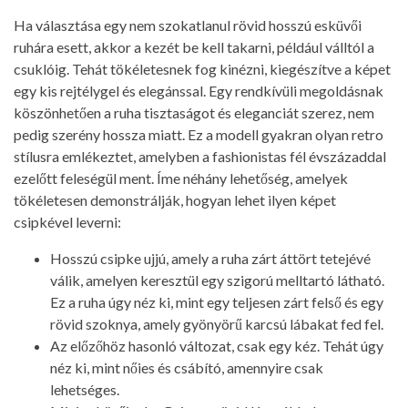
Ha választása egy nem szokatlanul rövid hosszú esküvői
ruhára esett, akkor a kezét be kell takarni, például válltól a
csuklóig. Tehát tökéletesnek fog kinézni, kiegészítve a képet
egy kis rejtélygel és elegánssal. Egy rendkívüli megoldásnak
köszönhetően a ruha tisztaságot és eleganciát szerez, nem
pedig szerény hossza miatt. Ez a modell gyakran olyan retro
stílusra emlékeztet, amelyben a fashionistas fél évszázaddal
ezelőtt feleségül ment. Íme néhány lehetőség, amelyek
tökéletesen demonstrálják, hogyan lehet ilyen képet
csipkével leverni:
Hosszú csipke ujjú, amely a ruha zárt áttört tetejévé
válik, amelyen keresztül egy szigorú melltartó látható.
Ez a ruha úgy néz ki, mint egy teljesen zárt felső és egy
rövid szoknya, amely gyönyörű karcsú lábakat fed fel.
Az előzőhöz hasonló változat, csak egy kéz. Tehát úgy
néz ki, mint nőies és csábító, amennyire csak
lehetséges.