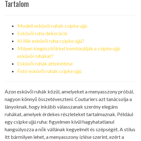
Tartalom
Modell esküvői ruhák csipke ujjú
Esküvői ruha dekoráció
Ki illik esküvői ruha csipke ujjú?
Milyen kiegészítőkkel kombinálják a csipke ujjú
esküvői ruhákat?
Esküvői ruhák áttekintése
Fotó esküvői ruhák csipke ujjú
Azon esküvői ruhák közül, amelyeket a menyasszony próbál,
nagyon könnyű összetéveszteni. Couturiers azt tanácsolja a
lányoknak, hogy inkább válasszanak szerény elegáns
ruhákat, amelyek érdekes részleteket tartalmaznak. Például
egy csipke ujjú ruha: figyelmen kívül hagyhatatlanul
hangsúlyozza a nők vállának kegyelmét és szépségét. A stílus
itt bármilyen lehet, a menyasszony ízlése szerint, ezért a