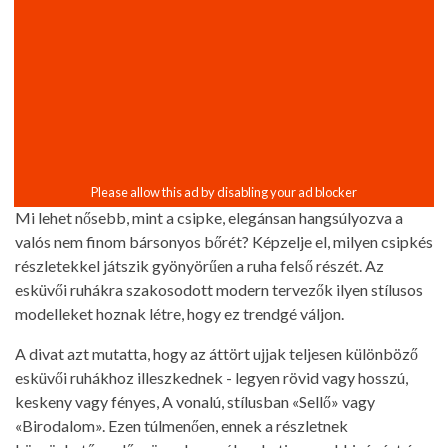
Mi lehet nősebb, mint a csipke, elegánsan hangsúlyozva a
valós nem finom bársonyos bőrét? Képzelje el, milyen csipkés
részletekkel játszik gyönyörűen a ruha felső részét. Az
esküvői ruhákra szakosodott modern tervezők ilyen stílusos
modelleket hoznak létre, hogy ez trendgé váljon.
A divat azt mutatta, hogy az áttört ujjak teljesen különböző
esküvői ruhákhoz illeszkednek - legyen rövid vagy hosszú,
keskeny vagy fényes, A vonalú, stílusban «Sellő» vagy
«Birodalom». Ezen túlmenően, ennek a részletnek