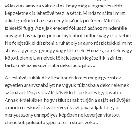
választás annyira változatos, hogy még a legmerészebb
képzeletnek is lehetővé teszi a sétát. Mindazonáltal, mint
mindig, mindent az esemény hősének preferenciáitól és
ízlésétől függ. Az ujjak eredeti fókuszálásához mindenféle
anyagot használjon, például nylonból, tüllből vagy csipkéből.
Ne felejtsük el díszíteni a ruhát olyan apró részletekkel, mint
strassz, gyöngy, gyöngy vagy flitterek. Hímzés, rátétek vagy
kötött elemek, amelyek tökéletesen kiegészítik, szintén
tartoznak az esküvői ruha dekorációjához..
Az esküvői ruhák díszítésekor érdemes megjegyezni az
egyetlen aranyszabályt: ne vigyük túlzásba a dekor elemek
számával, fényes irizáló kövekkel, íjakkal és így tovább.
Annak érdekében, hogy stílusosnak tűnjön a saját esküvőjén,
a modern esküvői divattervezők azt javasolják, hogy a
menyasszony ünnepélyes képében ne keverjen vitatott
elemeket, például a gipurot és a strasszokat.