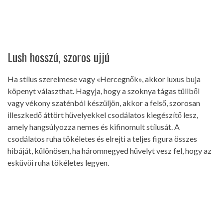
Lush hosszú, szoros ujjú
Ha stílus szerelmese vagy «Hercegnők», akkor luxus buja
köpenyt választhat. Hagyja, hogy a szoknya tágas tüllből
vagy vékony szaténból készüljön, akkor a felső, szorosan
illeszkedő áttört hüvelyekkel csodálatos kiegészítő lesz,
amely hangsúlyozza nemes és kifinomult stílusát. A
csodálatos ruha tökéletes és elrejti a teljes figura összes
hibáját, különösen, ha háromnegyed hüvelyt vesz fel, hogy az
esküvői ruha tökéletes legyen.