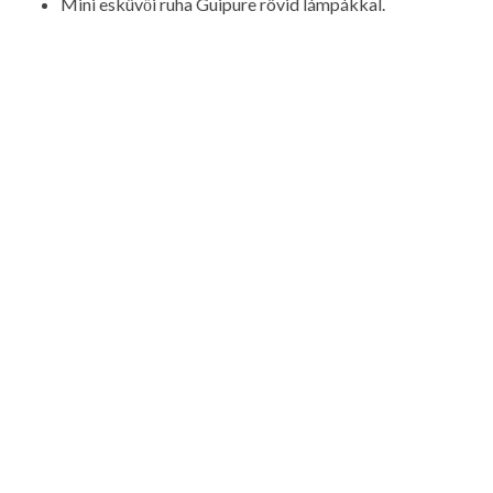
Mini esküvői ruha Guipure rövid lámpákkal.