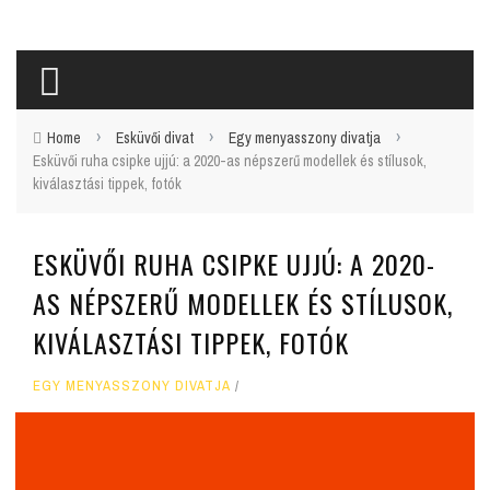
›
›
›
Home
Esküvői divat
Egy menyasszony divatja
Esküvői ruha csipke ujjú: a 2020-as népszerű modellek és stílusok,
kiválasztási tippek, fotók
ESKÜVŐI RUHA CSIPKE UJJÚ: A 2020-
AS NÉPSZERŰ MODELLEK ÉS STÍLUSOK,
KIVÁLASZTÁSI TIPPEK, FOTÓK
EGY MENYASSZONY DIVATJA