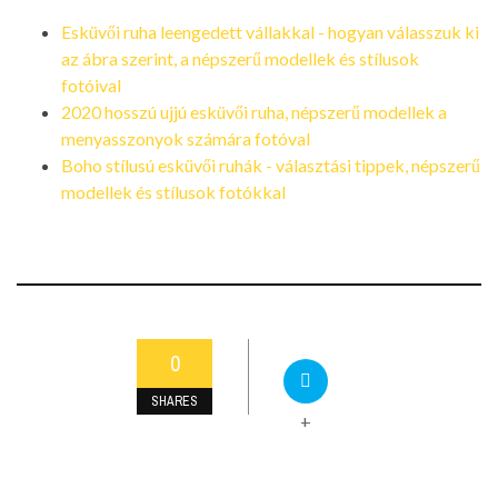
Esküvői ruha leengedett vállakkal - hogyan válasszuk ki
az ábra szerint, a népszerű modellek és stílusok
fotóival
2020 hosszú ujjú esküvői ruha, népszerű modellek a
menyasszonyok számára fotóval
Boho stílusú esküvői ruhák - választási tippek, népszerű
modellek és stílusok fotókkal
0
SHARES
+