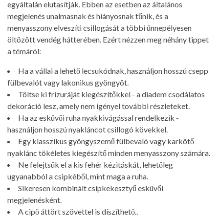
egyáltalán elutasítják. Ebben az esetben az általános
megjelenés unalmasnak és hiányosnak tűnik, és a
menyasszony elveszíti csillogását a többi ünnepélyesen
öltözött vendég hátterében. Ezért nézzen meg néhány tippet
a témáról:
Ha a vállai a lehető lecsukódnak, használjon hosszú csepp
fülbevalót vagy lakonikus gyöngyöt.
Töltse ki frizuráját kiegészítőkkel - a diadem csodálatos
dekoráció lesz, amely nem igényel további részleteket.
Ha az esküvői ruha nyakkivágással rendelkezik -
használjon hosszú nyakláncot csillogó kövekkel.
Egy klasszikus gyöngyszemű fülbevaló vagy karkötő
nyaklánc tökéletes kiegészítő minden menyasszony számára.
Ne felejtsük el a kis fehér kézitáskát, lehetőleg
ugyanabból a csipkéből, mint maga a ruha.
Sikeresen kombinált csipkekesztyű esküvői
megjelenésként.
A cipő áttört szövettel is díszíthető..