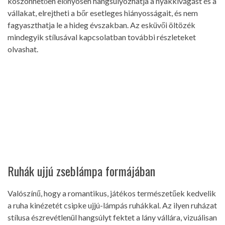
köszönhetően előnyösen hangsúlyozhatja a nyakkivágást és a
vállakat, elrejtheti a bőr esetleges hiányosságait, és nem
fagyaszthatja le a hideg évszakban. Az esküvői öltözék
mindegyik stílusával kapcsolatban további részleteket
olvashat.
Ruhák ujjú zseblámpa formájában
Valószínű, hogy a romantikus, játékos természetűek kedvelik
a ruha kinézetét csipke ujjú-lámpás ruhákkal. Az ilyen ruházat
stílusa észrevétlenül hangsúlyt fektet a lány vállára, vizuálisan