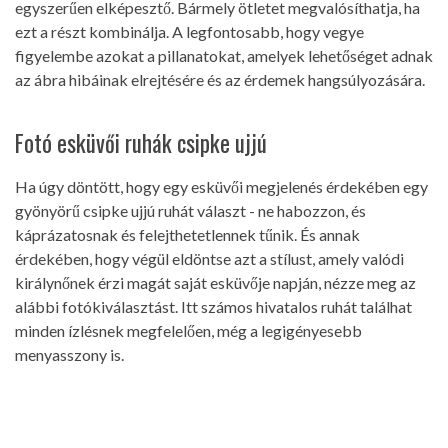
egyszerűen elképesztő. Bármely ötletet megvalósíthatja, ha
ezt a részt kombinálja. A legfontosabb, hogy vegye
figyelembe azokat a pillanatokat, amelyek lehetőséget adnak
az ábra hibáinak elrejtésére és az érdemek hangsúlyozására.
Fotó esküvői ruhák csipke ujjú
Ha úgy döntött, hogy egy esküvői megjelenés érdekében egy
gyönyörű csipke ujjú ruhát választ - ne habozzon, és
káprázatosnak és felejthetetlennek tűnik. És annak
érdekében, hogy végül eldöntse azt a stílust, amely valódi
királynőnek érzi magát saját esküvője napján, nézze meg az
alábbi fotókiválasztást. Itt számos hivatalos ruhát találhat
minden ízlésnek megfelelően, még a legigényesebb
menyasszony is.