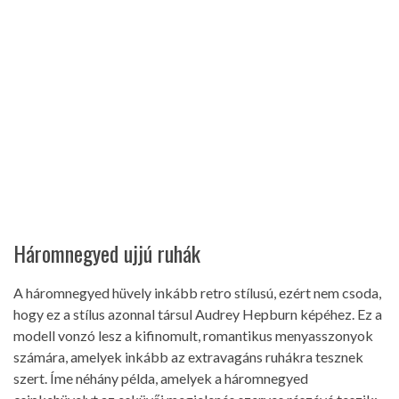
Háromnegyed ujjú ruhák
A háromnegyed hüvely inkább retro stílusú, ezért nem csoda,
hogy ez a stílus azonnal társul Audrey Hepburn képéhez. Ez a
modell vonzó lesz a kifinomult, romantikus menyasszonyok
számára, amelyek inkább az extravagáns ruhákra tesznek
szert. Íme néhány példa, amelyek a háromnegyed