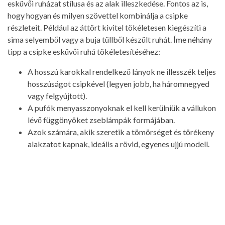
esküvői ruházat stílusa és az alak illeszkedése. Fontos az is,
hogy hogyan és milyen szövettel kombinálja a csipke
részleteit. Például az áttört kivitel tökéletesen kiegészíti a
sima selyemből vagy a buja tüllből készült ruhát. Íme néhány
tipp a csipke esküvői ruhá tökéletesítéséhez:
A hosszú karokkal rendelkező lányok ne illesszék teljes
hosszúságot csipkével (legyen jobb, ha háromnegyed
vagy felgyújtott).
A pufók menyasszonyoknak el kell kerülniük a vállukon
lévő függönyöket zseblámpák formájában.
Azok számára, akik szeretik a tömörséget és törékeny
alakzatot kapnak, ideális a rövid, egyenes ujjú modell.