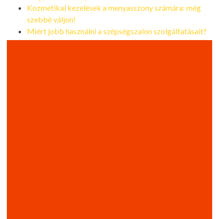
Kozmetikai kezelések a menyasszony számára: még
szebbé váljon!
Miért jobb használni a szépségszalon szolgáltatásait?