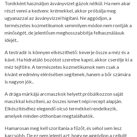
Tonikként használjon ásványvizet gázok nélkül. Ha nem akar
részt venni a kedvenc krémekkel, akkor próbálja meg
ugyanazzal az ásványvízzel hígítani. Ne aggódjon, a
természetes kozmetikumok semmilyen módon nem rontják a
minőségét, de jelentősen meghosszabbítja felhasználásuk
idejét..
A testradír is könnyen elkészíthető: keverje össze a méz és a
kávé. Ha hidratáló bozótot szeretne kapni, akkor cserélje ki a
méz tejfölre. A természetes kozmetikumok nem csak a
kívánt eredmény elérésében segítenek, hanem a bőr számára
is nagyon jók..
A drága márkájú arcmaszkok helyett próbálkozzon saját
maszkkal készíteni, az összes ismert népi recept alapján.
Elkészítéséhez elegendő olcsó termékkel rendelkezik,
amelyek minden otthonban megtalálhatók.
Hamarosan meg kell szorítania a fűzőt, és sehol sem lesz
karcsúbb. De ez nem jelenti azt, hogy ne aggódjon a cellulit