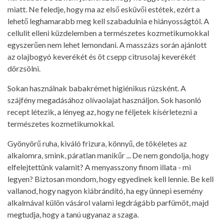
miatt. Ne feledje, hogy ma az első esküvői estétek, ezért a
lehető leghamarabb meg kell szabadulnia e hiányosságtól. A
cellulit elleni küzdelemben a természetes kozmetikumokkal
egyszerűen nem lehet lemondani. A masszázs során ajánlott
az olajbogyó keverékét és öt csepp citrusolaj keverékét
dörzsölni.
Sokan használnak babakrémet higiénikus rúzsként. A
szájfény megadásához olívaolajat használjon. Sok hasonló
recept létezik, a lényeg az, hogy ne féljetek kísérletezni a
természetes kozmetikumokkal.
Gyönyörű ruha, kiváló frizura, könnyű, de tökéletes az
alkalomra, smink, páratlan manikűr ... De nem gondolja, hogy
elfelejtettünk valamit? A menyasszony finom illata - mi
legyen? Biztosan mondom, hogy egyedinek kell lennie. Be kell
vallanod, hogy nagyon kiábrándító, ha egy ünnepi esemény
alkalmával külön vásárol valami legdrágább parfümöt, majd
megtudja, hogy a tanú ugyanaz a szaga.