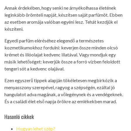
Annak érdekében, hogy senki ne árnyékolhassa életének
leginkább örömteli napját, készítsen saját parfümöt. Ebben
az esetben aromája valóban egyéni lesz. Tehát kezdjük el
készíteni.
Egyedi parfüm eléréséhez elegendő a természetes
kozmetikumokhoz fordulni: keverjen össze minden olcsó
krémet és illóolajat kedvenc illatával. Vagy mondjuk egy
másik lehetőséget: keverjük össze a forró vízben feloldott
tengeri sót a kedvenc olajával.
Ezen egyszerű tippek alapján tökéletesen megbirkózik a
menyasszony szerepével, ragyog a szépségén, ezáltal jó
hangulatot adva magának, a vőlegénynek és a vendégeknek.
És a családi élet első napja örökre az emlékekben marad.
Hasonló cikkek
Hogyan lehet szép?