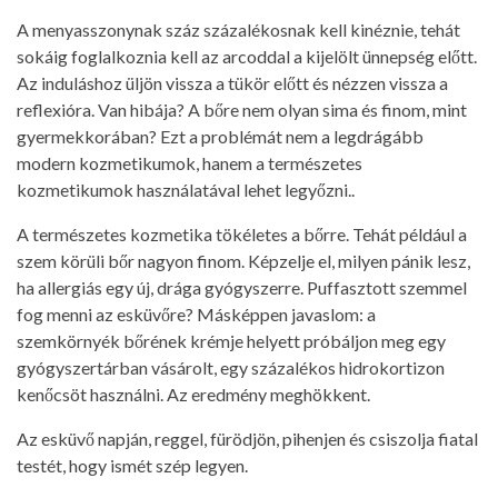
A menyasszonynak száz százalékosnak kell kinéznie, tehát
sokáig foglalkoznia kell az arcoddal a kijelölt ünnepség előtt.
Az induláshoz üljön vissza a tükör előtt és nézzen vissza a
reflexióra. Van hibája? A bőre nem olyan sima és finom, mint
gyermekkorában? Ezt a problémát nem a legdrágább
modern kozmetikumok, hanem a természetes
kozmetikumok használatával lehet legyőzni..
A természetes kozmetika tökéletes a bőrre. Tehát például a
szem körüli bőr nagyon finom. Képzelje el, milyen pánik lesz,
ha allergiás egy új, drága gyógyszerre. Puffasztott szemmel
fog menni az esküvőre? Másképpen javaslom: a
szemkörnyék bőrének krémje helyett próbáljon meg egy
gyógyszertárban vásárolt, egy százalékos hidrokortizon
kenőcsöt használni. Az eredmény meghökkent.
Az esküvő napján, reggel, fürödjön, pihenjen és csiszolja fiatal
testét, hogy ismét szép legyen.