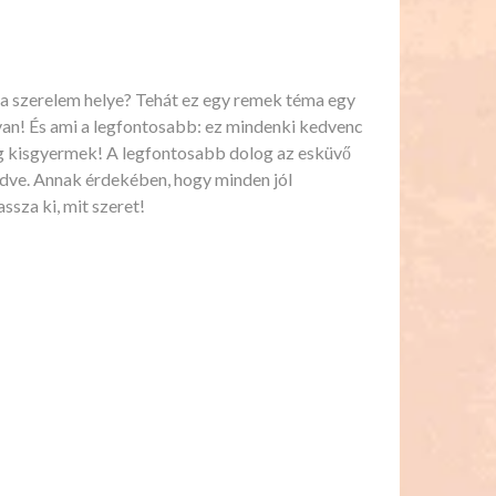
 a szerelem helye? Tehát ez egy remek téma egy
 van! És ami a legfontosabb: ez mindenki kedvenc
ig kisgyermek! A legfontosabb dolog az esküvő
zdve. Annak érdekében, hogy minden jól
sza ki, mit szeret!