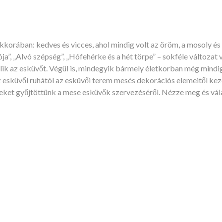
kkorában: kedves és vicces, ahol mindig volt az öröm, a mosoly és
a”, „Alvó szépség”, „Hófehérke és a hét törpe” – sokféle változat
lik az esküvőt. Végül is, mindegyik bármely életkorban még mind
z esküvői ruhától az esküvői terem mesés dekorációs elemeitől ke
et gyűjtöttünk a mese esküvők szervezéséről. Nézze meg és válas