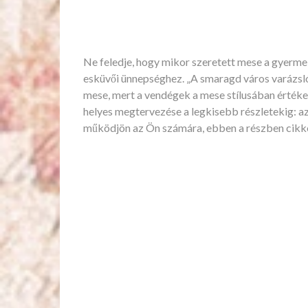
Ne feledje, hogy mikor szeretett mese a gyerme
esküvői ünnepséghez. „A smaragd város varázslój
mese, mert a vendégek a mese stílusában értéke
helyes megtervezése a legkisebb részletekig: a
működjön az Ön számára, ebben a részben cikkek